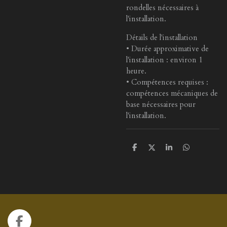
rondelles nécessaires à
l'installation.
Détails de l'installation
• Durée approximative de
l'installation : environ 1
heure.
• Compétences requises :
compétences mécaniques de
base nécessaires pour
l'installation.
P
P
P
P
a
a
a
a
r
r
r
r
t
t
t
t
a
a
a
a
g
g
g
g
e
e
e
e
r
r
r
r
F