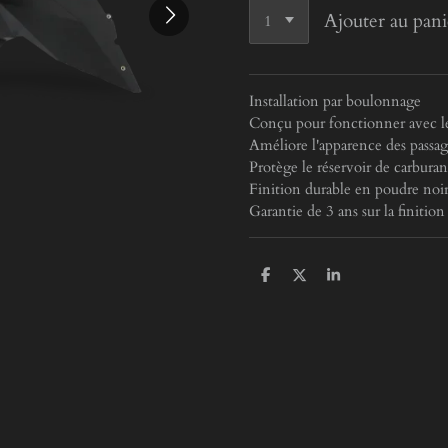
Ajouter au pani
Installation par boulonnage
Conçu pour fonctionner avec les
Améliore l'apparence des passag
Protège le réservoir de carburan
Finition durable en poudre noi
Garantie de 3 ans sur la finition
P
P
P
a
a
a
r
r
r
t
t
t
a
a
a
g
g
g
e
e
e
r
r
r