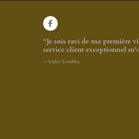
F
a
c
“Je suis ravi de ma première 
e
service client exceptionnel m
b
o
— Sophie Tremblay
o
k