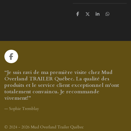
P
P
P
P
a
a
a
a
r
r
r
r
t
t
t
t
a
a
a
a
g
g
g
g
e
e
e
e
r
r
r
r
F
a
c
“Je suis ravi de ma première visite chez Mud
e
Overland TRAILER Québec. La qualité des
b
produits et le service client exceptionnel m'ont
o
totalement convaincu. Je recommande
o
vivement!”
k
— Sophie Tremblay
© 2024 - 2026 Mud Overland Trailer Québec