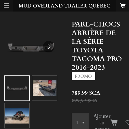
MUD OVERLAND TRAILER QUÉBEC
Passer
au
contenu
PARE-CHOCS
principal
ARRIÈRE DE
LA SÉRIE
TOYOTA
TACOMA PRO
2016-2023
PROMO
789,99 $CA
899,99 $CA
Ajouter
au