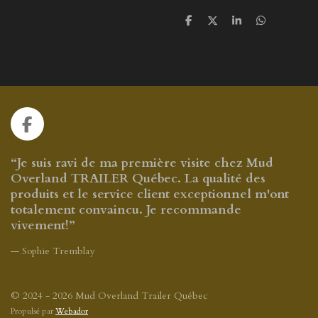
P
P
P
P
a
a
a
a
r
r
r
r
t
t
t
t
a
a
a
a
g
g
g
g
e
e
e
e
r
r
r
r
F
a
c
“Je suis ravi de ma première visite chez Mud
e
Overland TRAILER Québec. La qualité des
b
produits et le service client exceptionnel m'ont
o
totalement convaincu. Je recommande
o
vivement!”
k
— Sophie Tremblay
© 2024 - 2026 Mud Overland Trailer Québec
Propulsé par
Webador