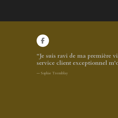
F
a
c
“Je suis ravi de ma première 
e
service client exceptionnel m
b
o
— Sophie Tremblay
o
k