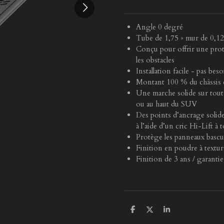
Angle 0 degré
Tube de 1,75 » mur de 0,12
Conçu pour offrir une prot
les obstacles
Installation facile - pas bes
Montant 100 % du châssis e
Une marche solide sur toute 
ou au haut du SUV
Des points d’ancrage solide
à l’aide d’un cric Hi-Lift 
Protège les panneaux bascul
Finition en poudre à textur
Finition de 3 ans / garantie 
P
P
P
a
a
a