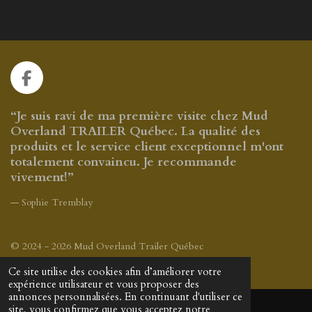
a
a
a
a
g
g
g
g
e
e
e
e
r
r
r
r
F
a
c
“Je suis ravi de ma première visite chez Mud
e
Overland TRAILER Québec. La qualité des
b
produits et le service client exceptionnel m'ont
o
totalement convaincu. Je recommande
o
vivement!”
k
— Sophie Tremblay
© 2024 - 2026 Mud Overland Trailer Québec
Propulsé par
Webador
Ce site utilise des cookies afin d’améliorer votre
expérience utilisateur et vous proposer des
annonces personnalisées. En continuant d'utiliser ce
site, vous confirmez que vous acceptez notre