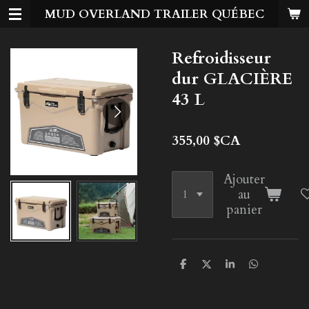
MUD OVERLAND TRAILER QUÉBEC
Passer
au
contenu
Refroidisseur
principal
dur GLACIÈRE
43 L
355,00 $CA
Ajouter
au
panier
P
P
P
P
a
a
a
a
r
r
r
r
t
t
t
t