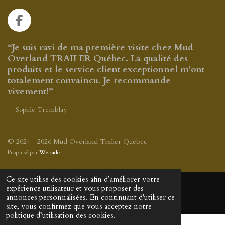
r
r
r
r
F
a
c
“Je suis ravi de ma première visite chez Mud
e
Overland TRAILER Québec. La qualité des
b
produits et le service client exceptionnel m'ont
o
totalement convaincu. Je recommande
o
vivement!”
k
— Sophie Tremblay
© 2024 - 2026 Mud Overland Trailer Québec
Propulsé par
Webador
Ce site utilise des cookies afin d’améliorer votre
expérience utilisateur et vous proposer des
annonces personnalisées. En continuant d'utiliser ce
site, vous confirmez que vous acceptez notre
politique d’utilisation des cookies.