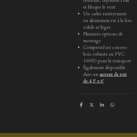
résistant, repousse l’eau
et bloque le vent
Un cadre entièrement
en aluminium est à la fois
solide et léger
Plusieurs options de
montage
Comprend un couvre-
bois robuste en PVC
1000D pour le transport
Également disponible
dans un
auvent de toit
de 4,5' x 6'
P
P
P
P
a
a
a
a
r
r
r
r
t
t
t
t
a
a
a
a
g
g
g
g
e
e
e
e