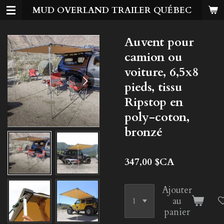
MUD OVERLAND TRAILER QUÉBEC
Passer
au
contenu
Auvent pour
principal
camion ou
voiture, 6,5x8
pieds, tissu
Ripstop en
poly-coton,
bronzé
347,00 $CA
Ajouter
au
panier