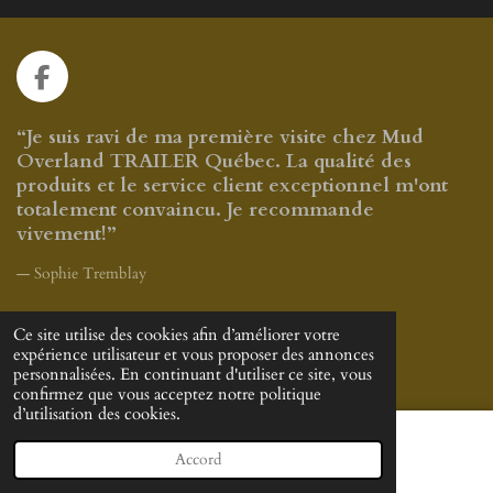
F
a
c
“Je suis ravi de ma première visite chez Mud
e
Overland TRAILER Québec. La qualité des
b
produits et le service client exceptionnel m'ont
o
totalement convaincu. Je recommande
o
vivement!”
k
— Sophie Tremblay
Ce site utilise des cookies afin d’améliorer votre
© 2024 - 2026 Mud Overland Trailer Québec
expérience utilisateur et vous proposer des annonces
Propulsé par
Webador
personnalisées. En continuant d'utiliser ce site, vous
confirmez que vous acceptez notre politique
d’utilisation des cookies.
Accord
E-mail
Téléphone