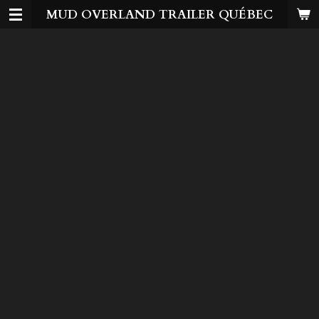
MUD OVERLAND TRAILER QUÉBEC
Passer
au
contenu
principal