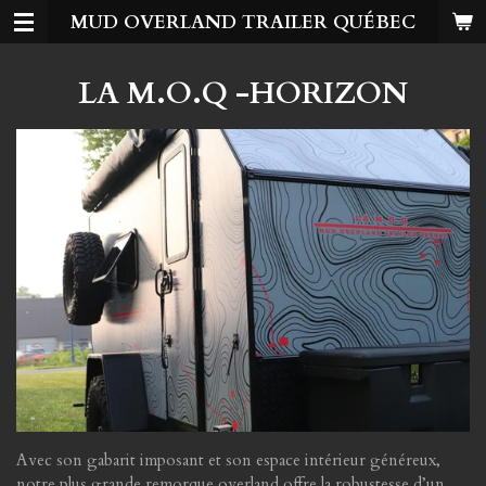
MUD OVERLAND TRAILER QUÉBEC
Passer
au
contenu
LA M.O.Q -HORIZON
principal
Avec son gabarit imposant et son espace intérieur généreux,
notre plus grande remorque overland offre la robustesse d’un